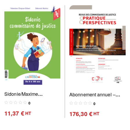
Sidonie/Maxime
Abonnement annuel –
commissaire de justice
Revue des commissaires
0
0
de justice, pratique &
11,37
€
176,30
€
HT
HT
perspectives