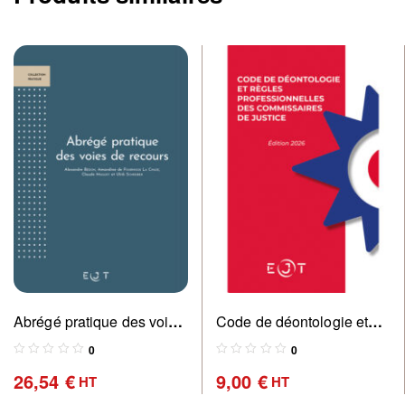
Abrégé pratique des voies
Code de déontologie et
de recours – NOUVELLE
règles professionnelles
0
0
EDITION
des commissaires de
26,54
€
9,00
€
HT
HT
justice (Edition 2026)