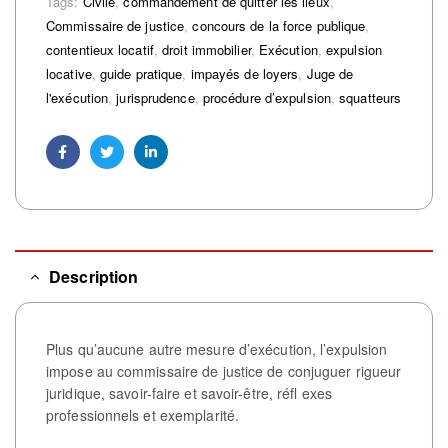
Tags:
Civile
,
commandement de quitter les lieux
,
Commissaire de justice
,
concours de la force publique
,
contentieux locatif
,
droit immobilier
,
Exécution
,
expulsion
locative
,
guide pratique
,
impayés de loyers
,
Juge de
l'exécution
,
jurisprudence
,
procédure d’expulsion
,
squatteurs
Facebook
Twitter
Linkedin
Description
Plus qu’aucune autre mesure d’exécution, l’expulsion
impose au commissaire de justice de conjuguer rigueur
juridique, savoir-faire et savoir-être, réfl exes
professionnels et exemplarité.