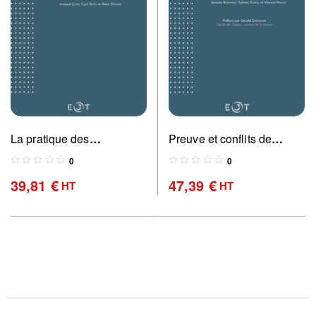
La pratique des
Preuve et conflits de
expulsions
voisinage
0
0
39,81
€
47,39
€
HT
HT