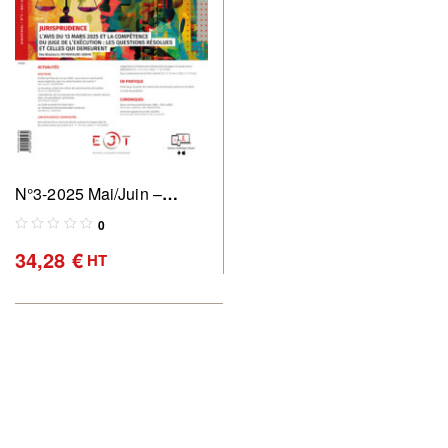
N°3-2025 Mai/Juin –
Revue des commissaires
0
de justice : pratique &
34,28
€
HT
perspectives