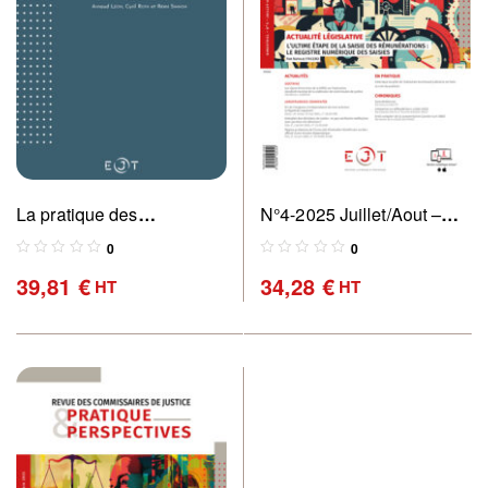
La pratique des
N°4-2025 Juillet/Aout –
expulsions
Revue des commissaires
0
0
de justice : pratique &
39,81
€
34,28
€
HT
HT
perspectives