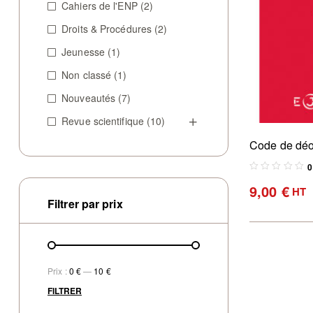
Cahiers de l'ENP
(2)
Droits & Procédures
(2)
Jeunesse
(1)
Non classé
(1)
Nouveautés
(7)
Revue scientifique
(10)
Code de déo
règles profe
0
commissaires
9,00
€
HT
(Edition 202
Filtrer par prix
Prix :
0 €
—
10 €
FILTRER