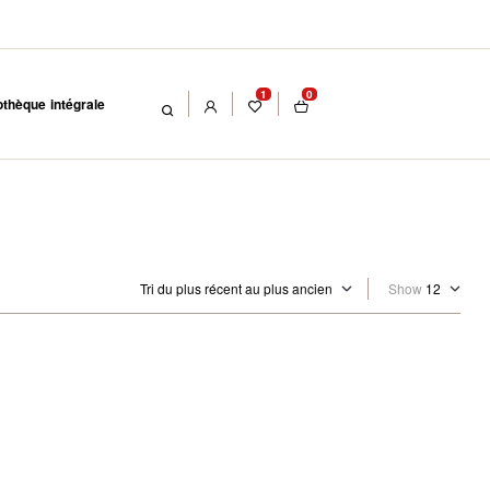
1
0
othèque intégrale
Show