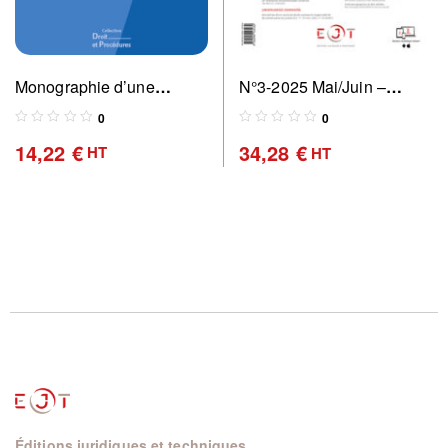
Monographie d’une
N°3-2025 Mai/Juin –
profession en mouvement
Revue des commissaires
0
0
de justice : pratique &
14,22
€
34,28
€
HT
HT
perspectives
Éditions juridiques et techniques