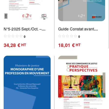
N°5-2025 Sept./Oct. –
Guide Constat avant
Revue des commissaires
travaux
0
0
de justice : pratique &
34,28
€
18,01
€
HT
HT
perspectives