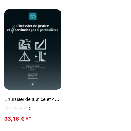
L’huissier de justice et 4
servitudes pas si
0
particulières Tome 2
33,18
€
HT