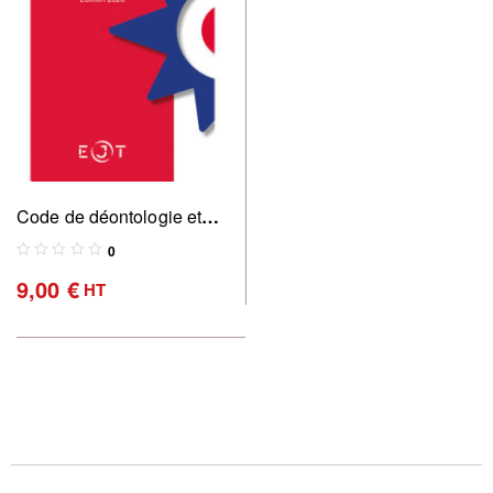
Code de déontologie et
règles professionnelles
0
des commissaires de
9,00
€
HT
justice (Edition 2026)