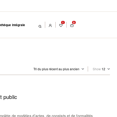
1
0
othèque intégrale
Show
t public
plète de modèles d’actes, de constats et de formalités