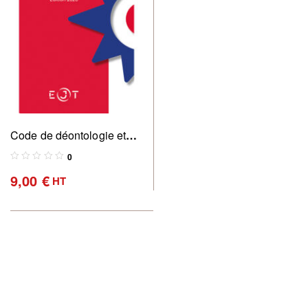
Code de déontologie et
règles professionnelles
0
des commissaires de
9,00
€
HT
justice (Edition 2026)