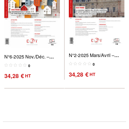
N°2-2025 Mars/Avril –
N°6-2025 Nov./Déc. –
Revue des commissaires
Revue des commissaires
0
0
de justice : pratique &
de justice : pratique &
34,28
€
HT
34,28
€
HT
perspectives
perspectives