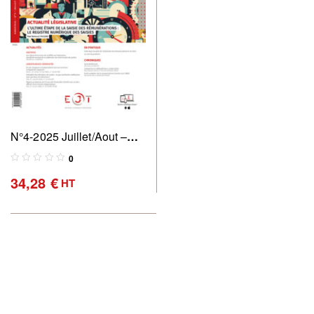
N°4-2025 Juillet/Aout –
Revue des commissaires
0
de justice : pratique &
34,28
€
HT
perspectives