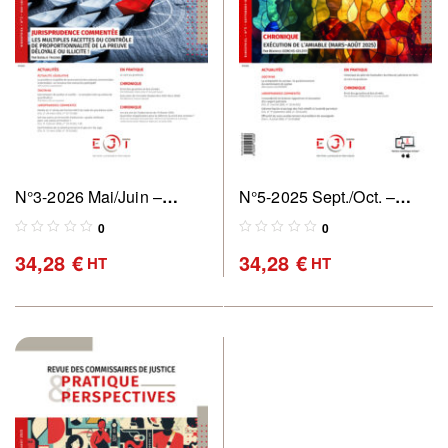
N°3-2026 Mai/Juin –
N°5-2025 Sept./Oct. –
Revue des commissaires
Revue des commissaires
0
0
de justice : pratique &
de justice : pratique &
34,28
€
34,28
€
HT
HT
perspectives
perspectives