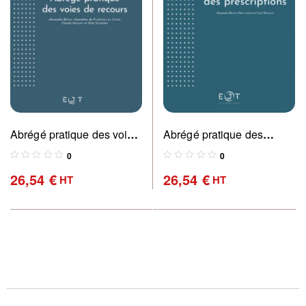
Abrégé pratique des voies
Abrégé pratique des
de recours – NOUVELLE
prescriptions
0
0
EDITION
26,54
€
26,54
€
HT
HT