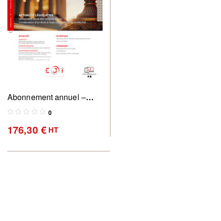
Abonnement annuel –
Revue des commissaires
0
de justice, pratique &
176,30
€
HT
perspectives