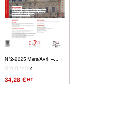
N°2-2025 Mars/Avril –
Revue des commissaires
0
de justice : pratique &
34,28
€
HT
perspectives