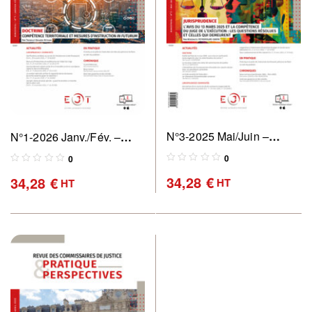
N°3-2025 Mai/Juin –
N°1-2026 Janv./Fév. –
Revue des commissaires
Revue des commissaires
0
0
de justice : pratique &
de justice : pratique &
34,28
€
34,28
€
HT
HT
perspectives
perspectives