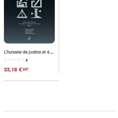
L’huissier de justice et 4
servitudes pas si
0
particulières Tome 2
33,18
€
HT