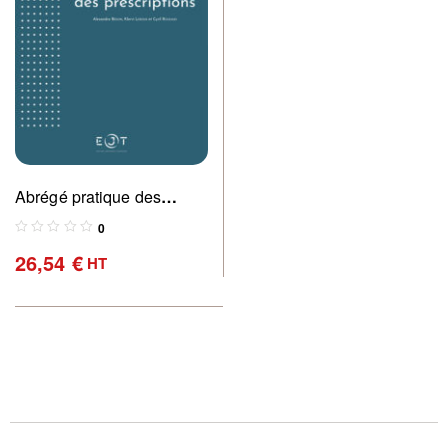
Abrégé pratique des
prescriptions
0
26,54
€
HT