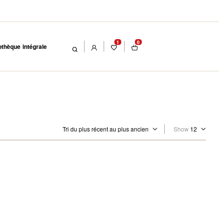
1
0
othèque intégrale
Show