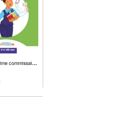
ime commissaire
T