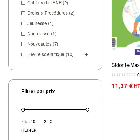
Cahiers de l'ENP
(2)
Droits & Procédures
(2)
Jeunesse
(1)
Non classé
(1)
Nouveautés
(7)
Revue scientifique
(10)
Sidonie/Max
de justice
0
11,37
€
H
Filtrer par prix
Prix :
10 €
—
20 €
FILTRER