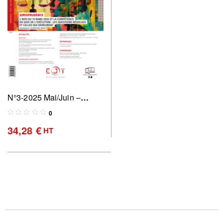
N°3-2025 Mai/Juin –
Revue des commissaires
0
de justice : pratique &
34,28
€
HT
perspectives