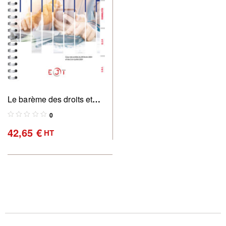
Le barème des droits et
émoluments des
0
commissaires de justice
42,65
€
HT
2024