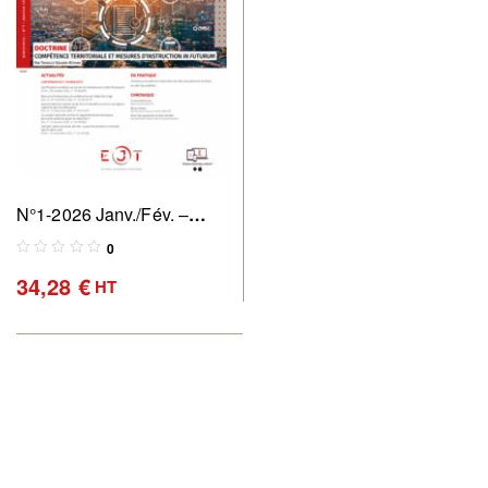
N°1-2026 Janv./Fév. –
Revue des commissaires
0
de justice : pratique &
34,28
€
HT
perspectives