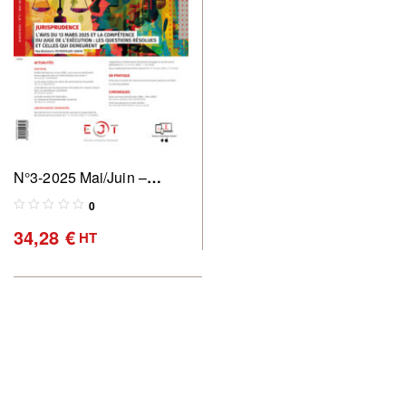
N°3-2025 Mai/Juin –
Revue des commissaires
0
de justice : pratique &
34,28
€
HT
perspectives