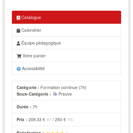
Catalogue
Calendrier
Équipe pédagogique
Votre panier
Accessibilité
Catégorie :
Formation continue (7h)
Sous-Catégorie :
Preuve
Durée :
7h
Prix :
208,33 €
/
250 €
HT
TTC
★★★★★
★★★★★
Satisfaction :