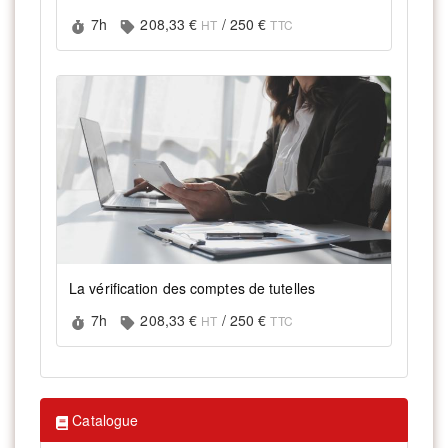
Durée :
Prix :
7h
208,33 €
/
250 €
HT
TTC
La vérification des comptes de tutelles
Durée :
Prix :
7h
208,33 €
/
250 €
HT
TTC
Catalogue